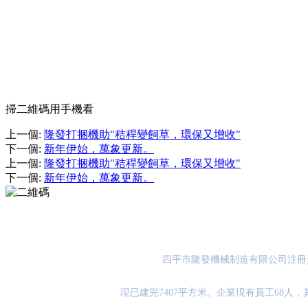
掃二維碼用手機看
上一個
:
隆發打捆機助"秸稈變飼草，環保又增收"
下一個
:
新年伊始，萬象更新。
上一個
:
隆發打捆機助"秸稈變飼草，環保又增收"
下一個
:
新年伊始，萬象更新。
四平市隆發機械制造有限公司注冊資金
現已建完7407平方米。企業現有員工68