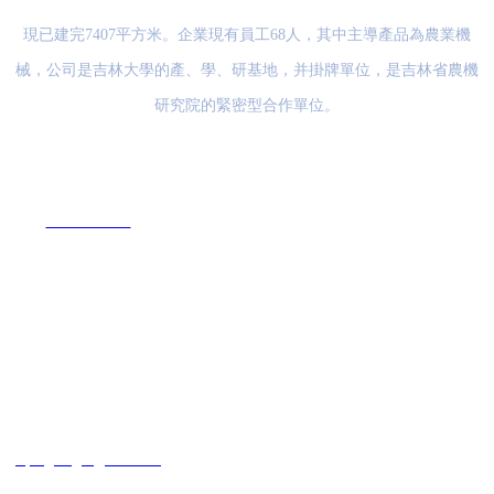
現已建完7407平方米。企業現有員工68人，其中主導產品為農業機
械，公司是吉林大學的產、學、研基地，并掛牌單位，是吉林省農機
研究院的緊密型合作單位。
電 話
15584758888
地 址
四平市鐵西區循環經濟
示范區寧波路1號
郵 箱
sipinglongfa@126.com