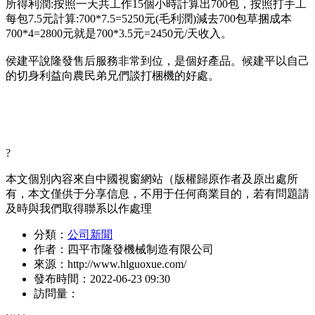
所得利潤:按照一天共工作15個小時計算出700包，按照打手工
每包7.5元計算:700*7.5=5250元(毛利潤)減去700包草捆成本
700*4=2800元就是700*3.5元=2450元/天收入。
侯建平說隆發售后服務非常到位，是個好產品。候建平以自己
的切身利益向農民弟兄們談打梱機的好處。
?
本文個別內容來自中國視窗網站（版權歸原作者及原出處所
有，本文僅供于分享信息，不用于任何商業目的，若有問題請
及時與我們取得聯系以作處理
分類：
公司新聞
作者：
四平市隆發機械制造有限公司
來源：
http://www.hlguoxue.com/
發布時間：
2022-06-23 09:30
訪問量：