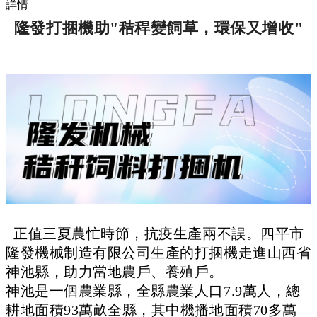
詳情
隆發打捆機助"秸稈變飼草，環保又增收
"
正值三夏農忙時節，抗疫生產兩不誤。四平市
隆發機械制造有限公司生產的打捆機走進山西省
神池縣，助力當地農戶、養殖戶。
神池是一個農業縣，全縣農業人口7.9萬人，總
耕地面積93萬畝全縣，其中機播地面積70多萬