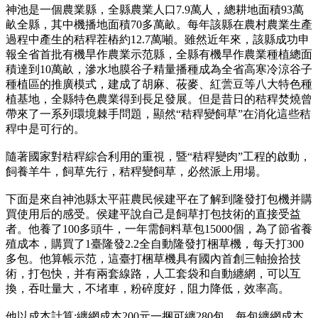
神池是一個農業縣，全縣農業人口7.9萬人，總耕地面積93萬
畝全縣，其中機播地面積70多萬畝。每年該縣在農村農業生產
過程中產生的秸稈茬樁約12.7萬噸。雖然近年來，該縣成功申
報全省首批有機旱作農業示范縣，全縣有機旱作農業種植總面
積達到10萬畝，滲水地膜谷子精量播種成為全省高寒冷涼谷子
種植區的推廣模式，建成了胡麻、莜麥、紅蕓豆等八大特色種
植基地，全縣特色農業得到長足發展。但是昔日的秸稈焚燒曾
帶來了一系列環境棘手問題，顯然“秸稈變飼草”在消化這些秸
稈中是可行的。
隨著國家對秸稈綜合利用的重視，暨“秸稈變肉”工程的啟動，
飼養羊牛，飼草先行，秸稈變飼草，必然派上用場。
下面是來自神池縣太平莊農民候建平在了解到隆發打包機并購
買使用后的感受。侯建平說自己是飼草打包技術的直接受益
者。他養了100多頭牛，一年需飼料草包15000個，為了節省養
殖成本，購買了1臺隆發2.2全自動隆發打梱草機，每天打300
多包。他算帳示范，這臺打梱草機具有國內首創三軸撿拾技
術，打包快，并有兩套線路，人工套袋和自動纏網，可以互
換，吞吐量大，不堵車，粉碎度好，阻力降低，效率高。
他以成本計算:纏網成本200元一捆可纏280包，每包纏網成本