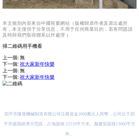
本文個別內容來自中國視窗網站（版權歸原作者及原出處所
有，本文僅供于分享信息，不用于任何商業目的，若有問題請
及時與我們取得聯系以作處理 )
掃二維碼用手機看
上一個
:
無
下一個
:
祝大家新年快樂
上一個
:
無
下一個
:
祝大家新年快樂
掃一掃手機瀏覽
四平市隆發機械制造有限公司注冊資金2000萬元人民幣，公司位于四
平市循環經濟示范區，占地面積 25539平方米。擬建筑面積13000平方
米。