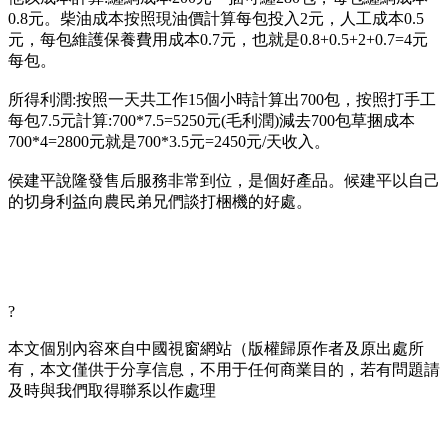
0.8元。柴油成本按照現油價計算每包投入2元，人工成本0.5
元，每包維護保養費用成本0.7元，也就是0.8+0.5+2+0.7=4元
每包。
所得利潤:按照一天共工作15個小時計算出700包，按照打手工
每包7.5元計算:700*7.5=5250元(毛利潤)減去700包草捆成本
700*4=2800元就是700*3.5元=2450元/天收入。
侯建平說隆發售后服務非常到位，是個好產品。候建平以自己
的切身利益向農民弟兄們談打梱機的好處。
?
本文個別內容來自中國視窗網站（版權歸原作者及原出處所
有，本文僅供于分享信息，不用于任何商業目的，若有問題請
及時與我們取得聯系以作處理