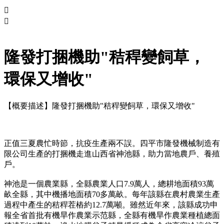


隆發打捆機助"秸稈變飼草，
環保又增收"
【概要描述】
隆發打捆機助"秸稈變飼草，環保又增收"
正值三夏農忙時節，抗疫生產兩不誤。四平市隆發機械制造有
限公司生產的打捆機走進山西省神池縣，助力當地農戶、養殖
戶。
神池是一個農業縣，全縣農業人口7.9萬人，總耕地面積93萬
畝全縣，其中機播地面積70多萬畝。每年該縣在農村農業生產
過程中產生的秸稈茬樁約12.7萬噸。雖然近年來，該縣成功申
報全省首批有機旱作農業示范縣，全縣有機旱作農業種植總面