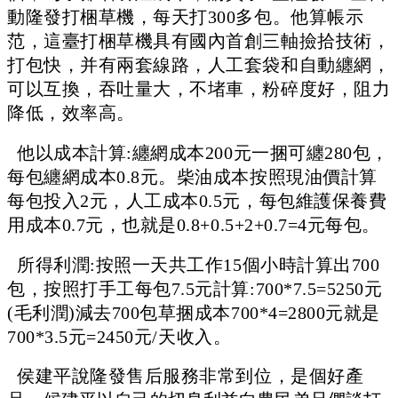
動隆發打梱草機，每天打300多包。他算帳示
范，這臺打梱草機具有國內首創三軸撿拾技術，
打包快，并有兩套線路，人工套袋和自動纏網，
可以互換，吞吐量大，不堵車，粉碎度好，阻力
降低，效率高。
他以成本計算:纏網成本200元一捆可纏280包，
每包纏網成本0.8元。柴油成本按照現油價計算
每包投入2元，人工成本0.5元，每包維護保養費
用成本0.7元，也就是0.8+0.5+2+0.7=4元每包。
所得利潤:按照一天共工作15個小時計算出700
包，按照打手工每包7.5元計算:700*7.5=5250元
(毛利潤)減去700包草捆成本700*4=2800元就是
700*3.5元=2450元/天收入。
侯建平說隆發售后服務非常到位，是個好產