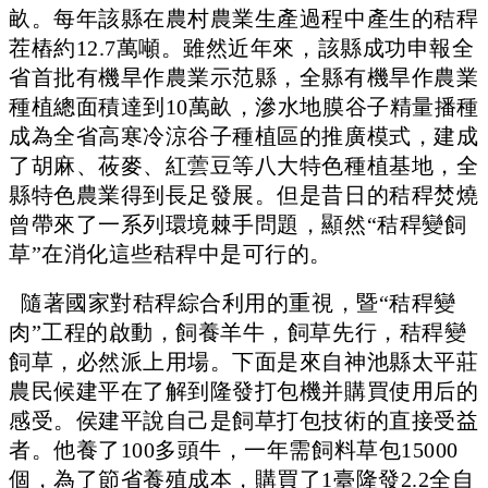
畝。每年該縣在農村農業生產過程中產生的秸稈
茬樁約12.7萬噸。雖然近年來，該縣成功申報全
省首批有機旱作農業示范縣，全縣有機旱作農業
種植總面積達到10萬畝，滲水地膜谷子精量播種
成為全省高寒冷涼谷子種植區的推廣模式，建成
了胡麻、莜麥、紅蕓豆等八大特色種植基地，全
縣特色農業得到長足發展。但是昔日的秸稈焚燒
曾帶來了一系列環境棘手問題，顯然“秸稈變飼
草”在消化這些秸稈中是可行的。
隨著國家對秸稈綜合利用的重視，暨“秸稈變
肉”工程的啟動，飼養羊牛，飼草先行，秸稈變
飼草，必然派上用場。
下面是來自神池縣太平莊
農民候建平在了解到隆發打包機并購買使用后的
感受。侯建平說自己是飼草打包技術的直接受益
者。他養了100多頭牛，一年需飼料草包15000
個，為了節省養殖成本，購買了1臺隆發2.2全自