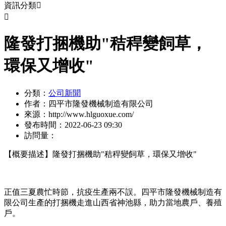
資訊分類


隆發打捆機助"秸稈變飼草，
環保又增收"
分類：
公司新聞
作者：
四平市隆發機械制造有限公司
來源：
http://www.hlguoxue.com/
發布時間：
2022-06-23 09:30
訪問量：
【概要描述】
隆發打捆機助"秸稈變飼草，環保又增收"
正值三夏農忙時節，抗疫生產兩不誤。四平市隆發機械制造有
限公司生產的打捆機走進山西省神池縣，助力當地農戶、養殖
戶。